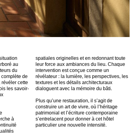
ituation
spatiales originelles et en redonnant toute
arboré au
leur force aux ambiances du lieu. Chaque
teurs du
intervention est conçue comme un
n complète de
révélateur : la lumière, les perspectives, les
à révéler cette
textures et les détails architecturaux
ois les savoir-
dialoguent avec la mémoire du bâti.
ux
Plus qu’une restauration, il s’agit de
construire un art de vivre, où l’héritage
e
patrimonial et l’écriture contemporaine
erche à
s’entrelacent pour donner à cet hôtel
ntinuité
particulier une nouvelle intensité.
ualités