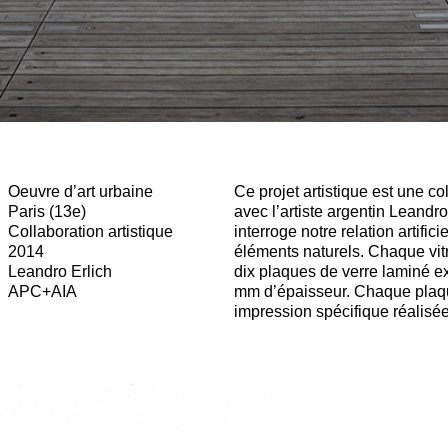
Oeuvre d’art urbaine
Ce projet artistique est une co
Impression numérique avec enc
Paris (13e)
avec l’artiste argentin Leandro 
pour céramique. Descriptif te
Collaboration artistique
interroge notre relation artifici
Vitrines de 350 x 250 x 175cm, verr
2014
éléments naturels. Chaque vitr
66/2 extra clair et inox brossé
Leandro Erlich
dix plaques de verre laminé ex
APC+AIA
mm d’épaisseur. Chaque plaqu
impression spécifique réalisée 