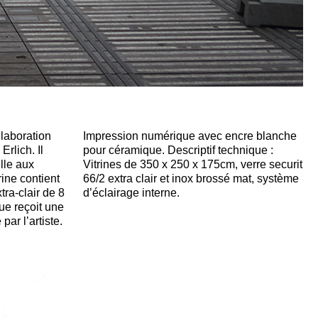
llaboration
re blanche
Erlich. Il
chnique :
elle aux
e securit
ine contient
 mat, système
tra-clair de 8
d’éclairage interne.
e reçoit une
par l’artiste.